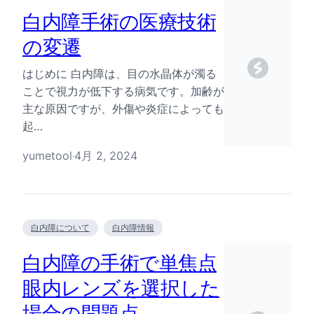
白内障手術の医療技術
の変遷
はじめに 白内障は、目の水晶体が濁る
ことで視力が低下する病気です。加齢が
主な原因ですが、外傷や炎症によっても
起…
yumetool
4月 2, 2024
·
白内障について
白内障情報
白内障の手術で単焦点
眼内レンズを選択した
場合の問題点