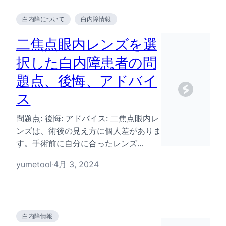
白内障について
白内障情報
二焦点眼内レンズを選
択した白内障患者の問
題点、後悔、アドバイ
ス
問題点: 後悔: アドバイス: 二焦点眼内レ
ンズは、術後の見え方に個人差がありま
す。手術前に自分に合ったレンズ…
yumetool
4月 3, 2024
·
白内障情報