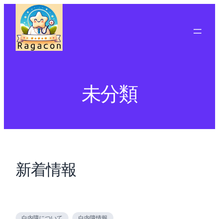
内
容
を
ス
キ
ッ
プ
未分類
新着情報
白内障について
白内障情報